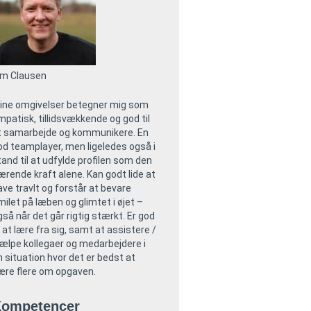
im Clausen
ine omgivelser betegner mig som
mpatisk, tillidsvækkende og god til
t samarbejde og kommunikere. En
od teamplayer, men ligeledes også i
tand til at udfylde profilen som den
ærende kraft alene. Kan godt lide at
ave travlt og forstår at bevare
milet på læben og glimtet i øjet –
gså når det går rigtig stærkt. Er god
l at lære fra sig, samt at assistere /
jælpe kollegaer og medarbejdere i
n situation hvor det er bedst at
ære flere om opgaven.
ompetencer