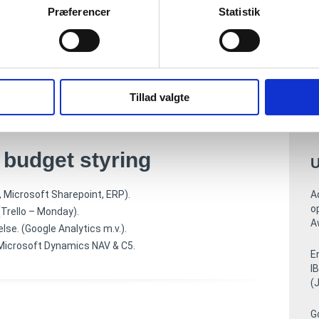
P
Præferencer
Statistik
M
U
D
S
D
O
Tillad valgte
A
T
budget styring
U
, Microsoft Sharepoint, ERP).
A
o
(Trello – Monday).
A
se. (Google Analytics m.v.).
 Microsoft Dynamics NAV & C5.
E
I
(
G