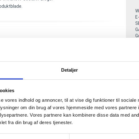
oduktblade.
W
E
S
G
G
hjemmevant med
M
O
M
C
A
Detaljer
F
Li
A
ookies
se vores indhold og annoncer, til at vise dig funktioner til sociale
W
oplysninger om din brug af vores hjemmeside med vores partnere i
ysepartnere. Vores partnere kan kombinere disse data med andr
W
et fra din brug af deres tjenester.
B
ejder jeg med
design
F
W