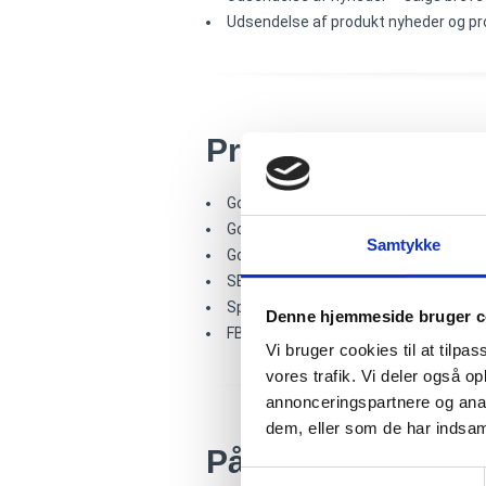
Udsendelse af produkt nyheder og pr
Professionelt
og 
Google Analytics
Google Search Console
Samtykke
Google Ads
SEM rush / Ahrefs
Sprout Social
Denne hjemmeside bruger c
FB Business Manager
Vi bruger cookies til at tilpas
vores trafik. Vi deler også 
annonceringspartnere og anal
dem, eller som de har indsaml
På højt
niveau
arb
Samtykkevalg