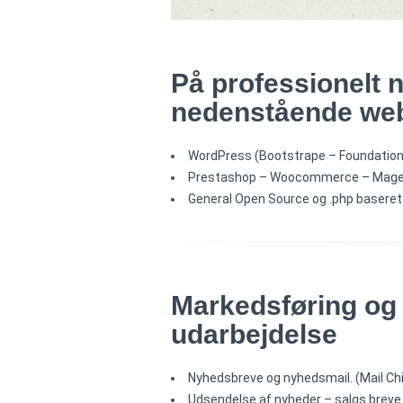
På
professionelt
n
nedenstående
we
WordPress (Bootstrape – Foundatio
Prestashop – Woocommerce – Magen
General Open Source og .php baseret 
Markedsføring
og 
udarbejdelse
Nyhedsbreve og nyhedsmail. (Mail C
Udsendelse af nyheder – salgs breve /