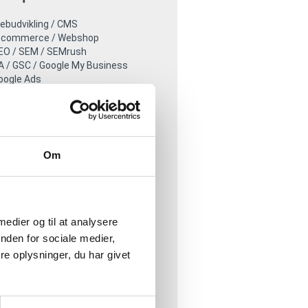
ebudvikling / CMS
-commerce / Webshop
EO / SEM / SEMrush
A / GSC / Google My Business
oogle Ads
atomo Analytics
nline Marketing / CTA
ailchimp / Campaign Monitor
lerk personalization search
dobe Fireworks
Om
acebook Business Manager
nk building
WS / Amazon Seller Central
 medier og til at analysere
eb værktøjer
nden for sociale medier,
e oplysninger, du har givet
ordPress
ootstrape Framework
oundation Zurb
oocommerce