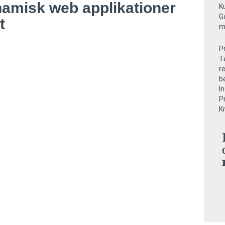
namisk web
applikationer
K
G
t
m
P
T
r
b
I
P
K