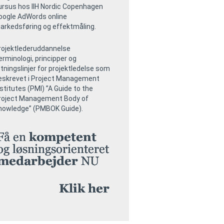
ursus hos IIH Nordic Copenhagen
oogle AdWords online
arkedsføring og effektmåling.
rojektlederuddannelse
erminologi, principper og
etningslinjer for projektledelse som
eskrevet i Project Management
nstitutes (PMI) ”A Guide to the
roject Management Body of
nowledge” (PMBOK Guide).