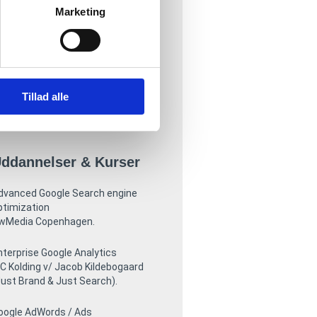
restashop
Marketing
agento
mbraco
ynamic Web
martWEB
andomain WebShop
pen Source – PHP – MySQL
Tillad alle
jax – jQuery – CSS – HTML
rello – Asana – Monday
ddannelser & Kurser
dvanced Google Search engine
ptimization
wMedia Copenhagen.
nterprise Google Analytics
BC Kolding v/ Jacob Kildebogaard
Just Brand & Just Search).
oogle AdWords / Ads