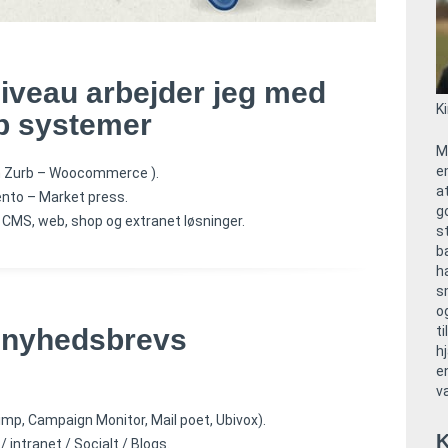
iveau arbejder jeg med
K
b
systemer
M
e
n Zurb – Woocommerce ).
a
to – Market press.
g
CMS, web, shop og extranet løsninger.
s
b
h
s
o
nyhedsbrevs
ti
h
e
v
himp,
Campaign Monitor, Mail poet, Ubivox
).
K
 intranet / Socialt / Blogs.