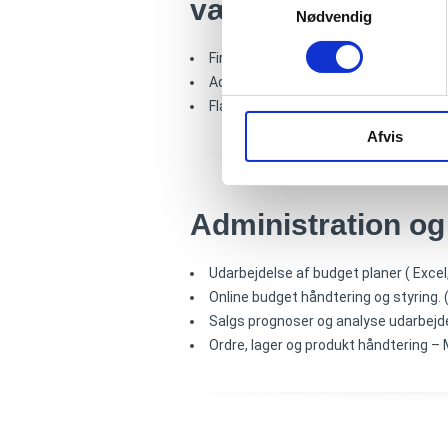
værktøjer
såsom
Nødvendig
Fireworks MX
Adobe serie.
Flash script serie & Swift 3D.
Afvis
Administration
og 
Udarbejdelse af budget planer ( Excel
Online budget håndtering og styring. 
Salgs prognoser og analyse udarbejdel
Ordre, lager og produkt håndtering –