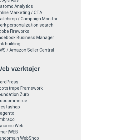
oogle Ads
atomo Analytics
nline Marketing / CTA
ailchimp / Campaign Monitor
lerk personalization search
dobe Fireworks
acebook Business Manager
nk building
WS / Amazon Seller Central
eb værktøjer
ordPress
ootstrape Framework
oundation Zurb
oocommerce
restashop
agento
mbraco
ynamic Web
martWEB
andomain WebShop