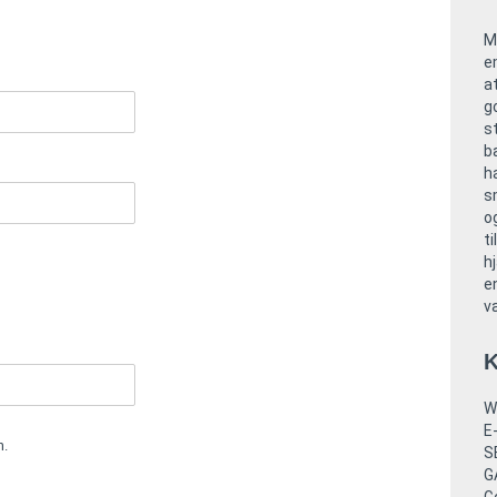
M
e
a
g
s
b
h
s
o
ti
h
e
v
K
W
E
n.
S
G