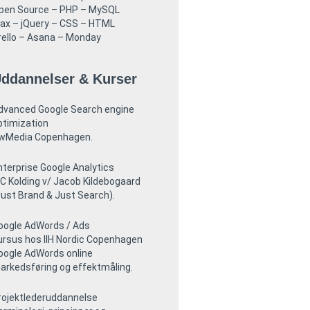
pen Source – PHP – MySQL
jax – jQuery – CSS – HTML
rello – Asana – Monday
ddannelser & Kurser
dvanced Google Search engine
ptimization
wMedia Copenhagen.
nterprise Google Analytics
BC Kolding v/ Jacob Kildebogaard
Just Brand & Just Search).
oogle AdWords / Ads
ursus hos IIH Nordic Copenhagen
oogle AdWords online
arkedsføring og effektmåling.
rojektlederuddannelse