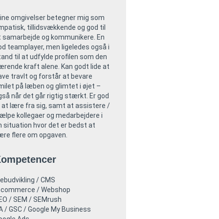
ine omgivelser betegner mig som
mpatisk, tillidsvækkende og god til
t samarbejde og kommunikere. En
od teamplayer, men ligeledes også i
tand til at udfylde profilen som den
ærende kraft alene. Kan godt lide at
ave travlt og forstår at bevare
milet på læben og glimtet i øjet –
gså når det går rigtig stærkt. Er god
l at lære fra sig, samt at assistere /
jælpe kollegaer og medarbejdere i
n situation hvor det er bedst at
ære flere om opgaven.
ompetencer
ebudvikling / CMS
-commerce / Webshop
EO / SEM / SEMrush
A / GSC / Google My Business