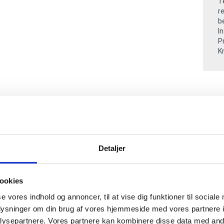
T
r
b
I
P
K
Connect med mig
Sen
Analyti
Detaljer
Pep So
Google
ookies
se vores indhold og annoncer, til at vise dig funktioner til sociale
Hvad e
oplysninger om din brug af vores hjemmeside med vores partnere i
ysepartnere. Vores partnere kan kombinere disse data med andr