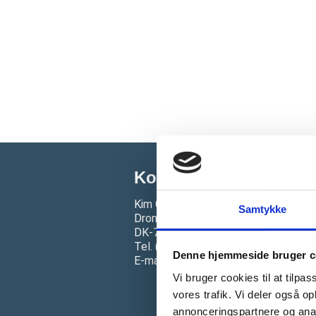
Kontakt mig her
Kim Clausen
Samtykke
Dronningensgade 50
DK-7000 Fredericia
Tel. (+45) 60 11 50 48
Denne hjemmeside bruger c
E-mail. info@webeyes.dk
Vi bruger cookies til at tilpas
vores trafik. Vi deler også 
annonceringspartnere og anal