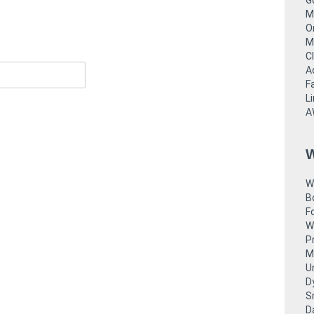
G
M
O
M
C
A
F
Li
A
W
W
B
F
W
P
M
U
D
S
D