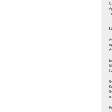
O
A
T
U
A
o
A
E
I
(
G
K
G
m
P