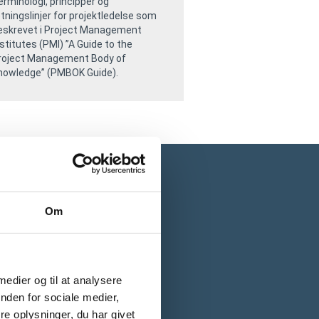
erminologi, principper og
etningslinjer for projektledelse som
eskrevet i Project Management
nstitutes (PMI) ”A Guide to the
roject Management Body of
nowledge” (PMBOK Guide).
este blog indlæg
cs data, der skaber værdi for dig
Om
Me indlægget lidt op
 Shopping Feed Generator
 medier og til at analysere
r oppetiden på min hjemmeside?
nden for sociale medier,
e oplysninger, du har givet